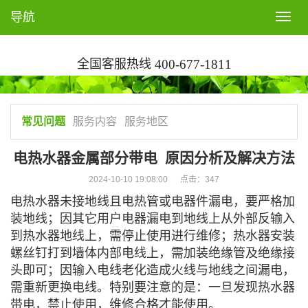
导航
T
o
g
全国客服热线
400-677-1811
g
l
e
n
常见问题
服务内容
服务地区
a
v
电热水器金属部分带电 原因分析及解决方法
i
2024-10-10 19:08:00 点击：
347
g
电热水器未接地线且电热管或电器件漏电，要严格加
a
装地线；因其它用户电器漏电到地线上从外部反输入
t
到热水器地线上，需停止使用进行维修；热水器安装
i
螺丝钉打到墙体内部电线上，需加装绝缘管及绝缘接
o
头即可；因输入电线老化造成火线与地线之间漏电，
n
需重新更换电线。特别要注意的是：一旦发现热水器
带电，禁止使用，维修合格才能使用。