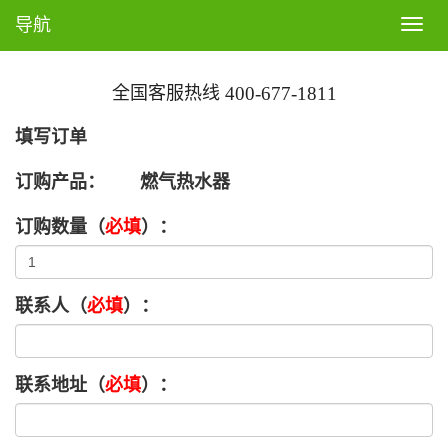
导航
T
o
g
全国客服热线
400-677-1811
g
l
填写订单
e
n
订购产品：
燃气热水器
a
订购数量（
必填
）：
v
i
g
a
联系人（
必填
）：
t
i
o
联系地址（
必填
）：
n